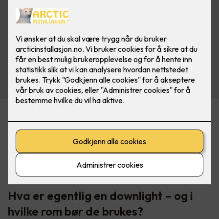
Belysning er en av de tingene som virkelig løfter et rom. Det
kan også ødelegge helhetsinntrykket hvis du velger feil. Når
du pusser opp eller renoverer, er det lett å prioritere fliser,
overflater og møbler, mens lyset ofte havner nederst på
lista. Det er synd, for riktig belysning er faktisk det som
binder alt sammen.
Hva er egentlig en downlight – og i
hvilke rom bør de brukes?