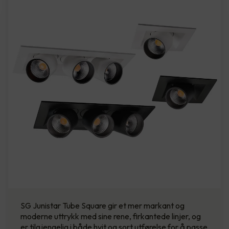
SG Junistar Tube Square gir et mer markant og
moderne uttrykk med sine rene, firkantede linjer, og
er tilgjengelig i både hvit og sort utførelse for å passe