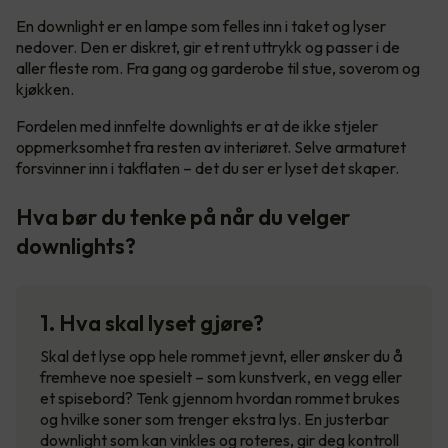
En downlight er en lampe som felles inn i taket og lyser
nedover. Den er diskret, gir et rent uttrykk og passer i de
aller fleste rom. Fra gang og garderobe til stue, soverom og
kjøkken.
Fordelen med innfelte downlights er at de ikke stjeler
oppmerksomhet fra resten av interiøret. Selve armaturet
forsvinner inn i takflaten – det du ser er lyset det skaper.
Hva bør du tenke på når du velger
downlights?
1. Hva skal lyset gjøre?
Skal det lyse opp hele rommet jevnt, eller ønsker du å
fremheve noe spesielt – som kunstverk, en vegg eller
et spisebord? Tenk gjennom hvordan rommet brukes
og hvilke soner som trenger ekstra lys. En justerbar
downlight som kan vinkles og roteres, gir deg kontroll