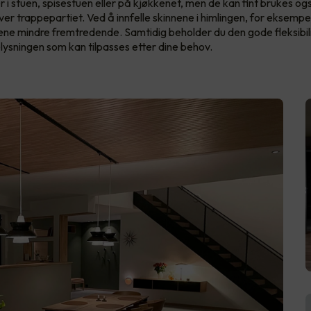
 i stuen, spisestuen eller på kjøkkenet, men de kan fint brukes og
ver trappepartiet. Ved å innfelle skinnene i himlingen, for eksempel 
nnene mindre fremtredende. Samtidig beholder du den gode fleksibil
lysningen som kan tilpasses etter dine behov.