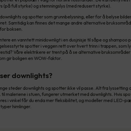
s (på full styrke) og stemningslys (med redusert styrke).
ownlights og spotter som grunnbelysning, eller for å belyse bilder
iøret. Samtidig kan finnes det mange andre alternative bruksområ
nfor boksen.
ere en vanntett minidownligt i en dusjnisje til såpe og shampoo p
lsesstyrte spotter i veggen rett over hvert trinn i trappen, som l
testid? Våre elektrikere er trent på å se alternative bruksområde
som gir boligen en WOW-faktor.
ser downlights?
ge steder downlights og spotter ikke vil passe. Alt fra lyssetting 
 til maleriene i stuen, fungerer utmerket med downlights. Hvis sp
eres i vinkel får du enda mer fleksibilitet, og modeller med LED-p
 typer himlinger.