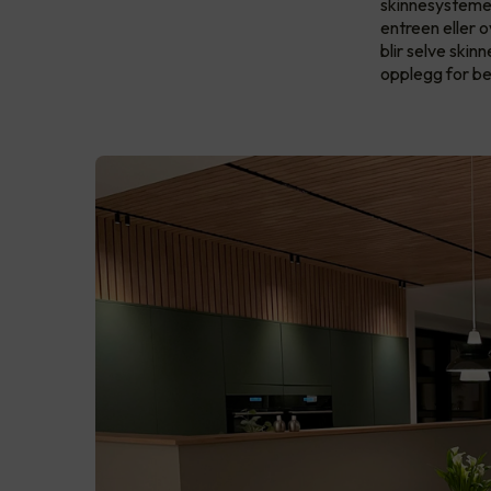
skinnesystemer
entreen eller o
blir selve ski
opplegg for be