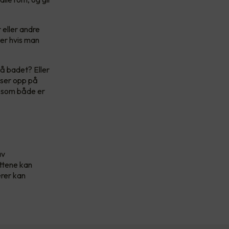
 eller andre
der hvis man
å badet? Eller
yser opp på
r som både er
av
ottene kan
ærer kan