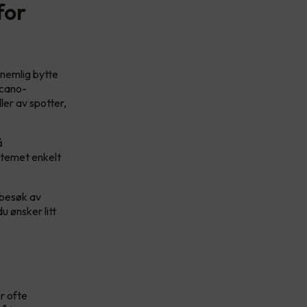
for
 nemlig bytte
rcano-
er av spotter,
å
stemet enkelt
 besøk av
u ønsker litt
r ofte