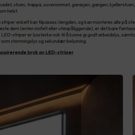
badet, stuen, trappa, soverommet, garasjen, gangen, kjellerstuen, 
om helst.
triper enkelt kan tilpasses i lengden, og kan monteres alle på st
 feste dem (enten innfelt eller utenpåliggende), er det bare fantas
 LED-striper er lyssterke nok til å kunne gi godt arbeidslys, samti
t som stemningslys og sekundær belysning.
nspirerende bruk av LED-striper