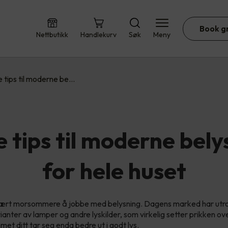
Book g
Nettbutikk
Handlekurv
Søk
Meny
 tips til moderne be…
 tips til moderne bely
for hele huset
 vært morsommere å jobbe med belysning. Dagens marked har utr
rianter av lamper og andre lyskilder, som virkelig setter prikken ove
met ditt tar seg enda bedre ut i godt lys.