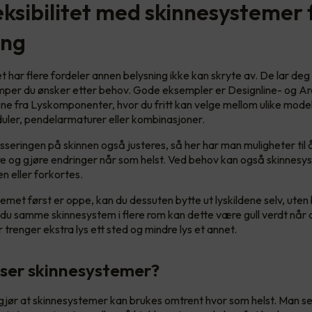
eksibilitet med skinnesystemer 
ing
 har flere fordeler annen belysning ikke kan skryte av. De lar deg
amper du ønsker etter behov. Gode eksempler er Designline- og A
e fra Lyskomponenter, hvor du fritt kan velge mellom ulike modell
uler, pendelarmaturer eller kombinasjoner.
lasseringen på skinnen også justeres, så her har man muligheter til 
 og gjøre endringer når som helst. Ved behov kan også skinnesy
en eller forkortes.
emet først er oppe, kan du dessuten bytte ut lyskildene selv, uten
 du samme skinnesystem i flere rom kan dette være gull verdt når d
r trenger ekstra lys ett sted og mindre lys et annet.
ser skinnesystemer?
n gjør at skinnesystemer kan brukes omtrent hvor som helst. Man se