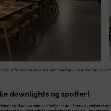
et rom, eller som et dekorelement med sekundær belysning. Fo
ske downlights og spotter!
ittelen klassiker hvis man ikke fortjener det. Spesielt kombinert m
spotter et populært valg for norske husstander. De kan benyttes i a