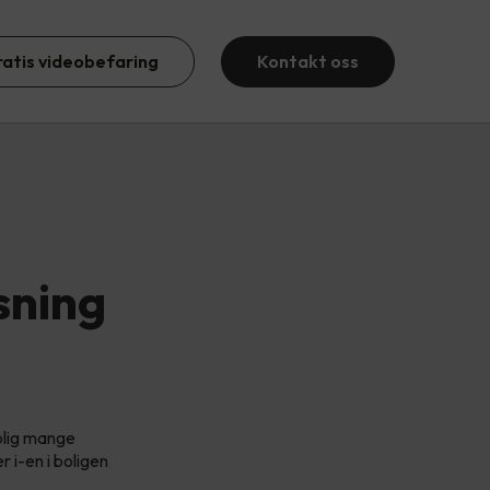
ratis videobefaring
Kontakt oss
sning
olig mange
r i-en i boligen