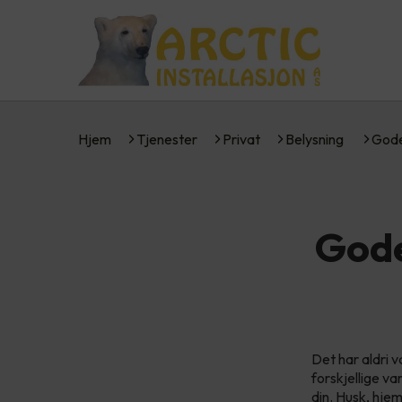
Hjem
Tjenester
Privat
Belysning
Gode
Gode
Det har aldri
forskjellige va
din. Husk, hjem