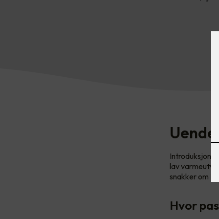
Uendel
Introduksjonen
lav varmeutvik
snakker om LE
Hvor pas