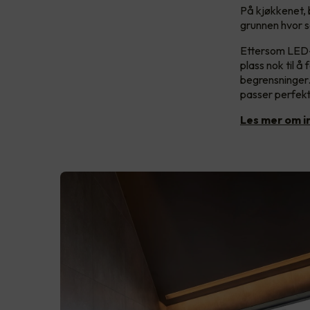
På kjøkkenet, 
grunnen hvor s
Ettersom LED-s
plass nok til å
begrensninger.
passer perfek
Les mer om i