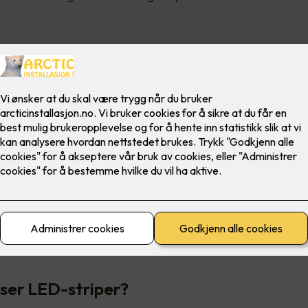
ige muligheter med LED-stripe
 av LED har revolusjonert belysningsbransjen. Lang levetid, lavt 
ling, gjør LED-lyskilder svært allsidige. Det gjelder kanskje mest 
D-striper.
ser LED-striper?