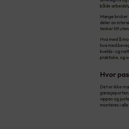
både arbeidsly
Mange bruker d
deler av inter
tenker litt ute
Hva med å mont
hva med bevege
kvelds- og nat
praktiske, og 
Hvor pas
Det er ikke man
garasjeporten,
vippes og just
monteres i alle