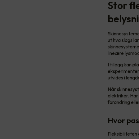
Stor fl
belysn
Skinnesystemet
ut hva slags l
skinnesystemen
lineære lysmod
I tillegg kan p
eksperimentere
utvides i lengd
Når skinnesyst
elektriker. Har
forandring elle
Hvor pas
Fleksibilitete