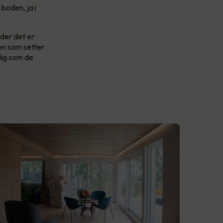
boden, ja i
eder det er
ien som setter
dig som de