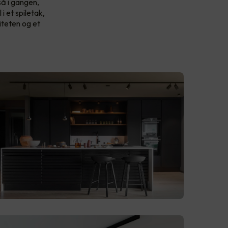
så i gangen,
i et spiletak,
iteten og et