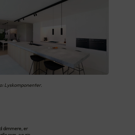
to: Lyskomponenter.
ed dimmere, er
lle rom, og gir