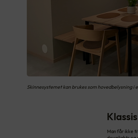
Skinnesystemet kan brukes som hovedbelysning i 
Klassi
Man får ikke t
downlights og 