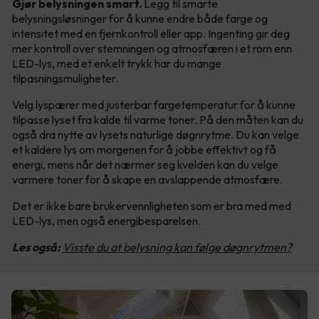
Gjør belysningen smart.
Legg til smarte
belysningsløsninger for å kunne endre både farge og
intensitet med en fjernkontroll eller app. Ingenting gir deg
mer kontroll over stemningen og atmosfæren i et rom enn
LED-lys, med et enkelt trykk har du mange
tilpasningsmuligheter.
Velg lyspærer med justerbar fargetemperatur for å kunne
tilpasse lyset fra kalde til varme toner. På den måten kan du
også dra nytte av lysets naturlige døgnrytme. Du kan velge
et kaldere lys om morgenen for å jobbe effektivt og få
energi, mens når det nærmer seg kvelden kan du velge
varmere toner for å skape en avslappende atmosfære.
Det er ikke bare brukervennligheten som er bra med med
LED-lys, men også energibesparelsen.
Les også:
Visste du at belysning kan følge døgnrytmen?