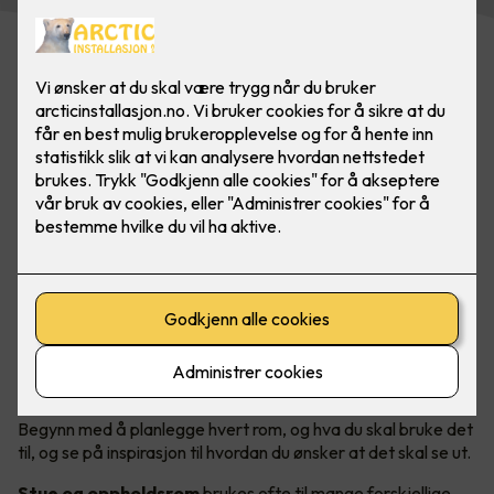
Moderne belysning setter tonen og stemningen i et hjem.
Våre elektrikere hjelper deg med å fornye belysningen!
Bilde: Nordesign, Form Eiendom.
Rom for rom - skreddersydd belysning
Begynn med å planlegge hvert rom, og hva du skal bruke det
til, og se på inspirasjon til hvordan du ønsker at det skal se ut.
Stue og oppholdsrom
brukes ofte til mange forskjellige