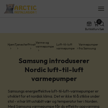
0
Butikk
Kurv
Søk
Varme og
Hjem
Tjenester
Privat
Luft-til-luft
Varmepumper
varmepumpe
varmepumpe
fra Samsung
Samsung introduserer
Nordic luft-til-luft
varmepumper
Samsungs energieffektive luft-til-luft-varmepumper er
utviklet for et nordisk klima. Det er ikke til å stikke under
stol - vi har litt ustabilt vær og temperatur her i Norden.
Med Samsung varmepumpe får du effektiv oppvarming