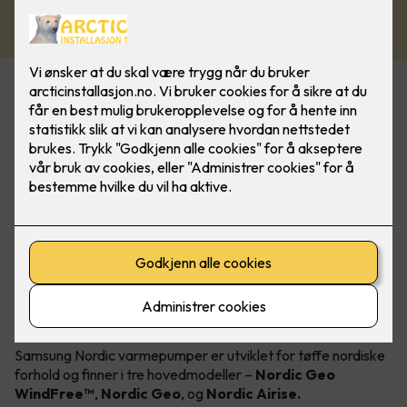
om vinteren og kjøling om sommeren!
Kommer i 3 forskjellige modeller
Samsung Nordic varmepumper er utviklet for tøffe nordiske
forhold og finner i tre hovedmodeller –
Nordic Geo
WindFree™
,
Nordic Geo
,
og
Nordic Airise.