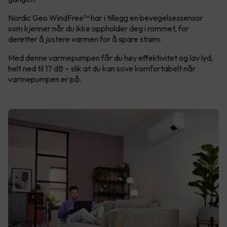
Nordic Geo WindFree™ har i tillegg en bevegelsessensor
som kjenner når du ikke oppholder deg i rommet, for
deretter å justere varmen for å spare strøm.
Med denne varmepumpen får du høy effektivitet og lav lyd,
helt ned til 17 dB – slik at du kan sove komfortabelt når
varmepumpen er på.