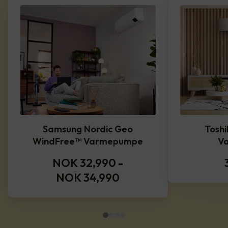
Samsung Nordic Geo
Toshi
WindFree™️ Varmepumpe
V
NOK 32,990
-
NOK 34,990