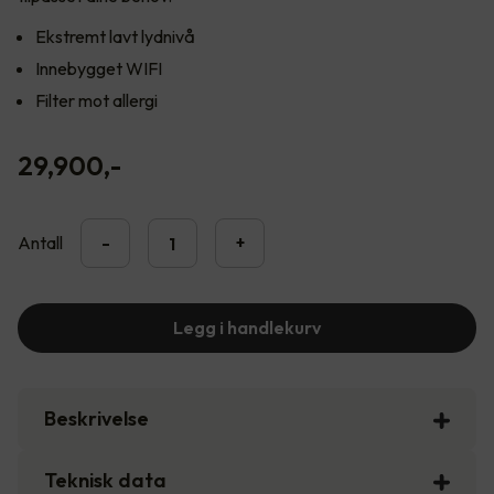
Ekstremt lavt lydnivå
Innebygget WIFI
Filter mot allergi
29,900
,-
Antall
-
+
Legg i handlekurv
Beskrivelse
Teknisk data