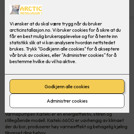
Mitsubishi Electric - KAITEKI
6600 Safirsort m/montering
Kaiteki er en energieffektiv og stilren
varmepumpe, med høy kapasitet og behagelig
kjøling. Med mange unike løsninger og nye
funksjoner, sikrer det høy komfort i hverdagen.
Ypperste kvalitet og prisvinnende design
Varmepumpen Kaiteki er en energieffektiv, stilren og
stillegående modell. Kaiteki 6600 er uavhengig av klimaet
der du bor, produserer høy varmeeffekt og behagelig kjøling
tilpasset dine behov.