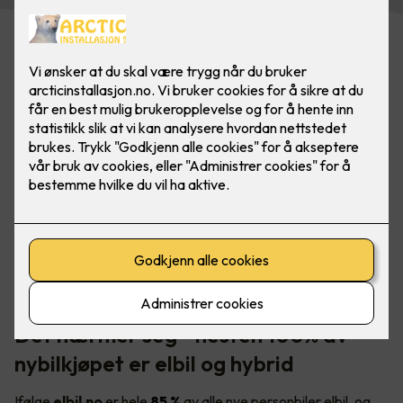
I Norge er det et stort, og voksende behov for tilgjengelige
elbilladere - både i borettslaget og på arbeidsplassen.
Foto: Marthe Thu (for Zaptec)
Det nærmer seg - nesten 100% av
nybilkjøpet er elbil og hybrid
Ifølge
elbil.no
er hele
85 %
av alle nye personbiler elbil, og