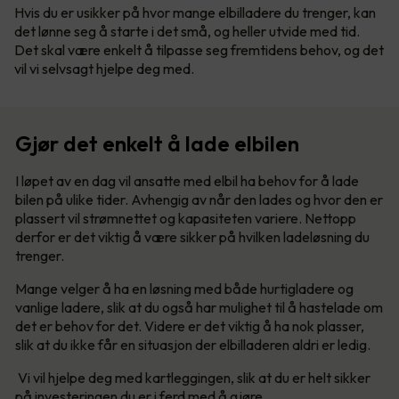
Hvis du er usikker på hvor mange elbilladere du trenger, kan
det lønne seg å starte i det små, og heller utvide med tid.
Det skal være enkelt å tilpasse seg fremtidens behov, og det
vil vi selvsagt hjelpe deg med.
Gjør det enkelt å lade elbilen
I løpet av en dag vil ansatte med elbil ha behov for å lade
bilen på ulike tider. Avhengig av når den lades og hvor den er
plassert vil strømnettet og kapasiteten variere. Nettopp
derfor er det viktig å være sikker på hvilken ladeløsning du
trenger.
Mange velger å ha en løsning med både hurtigladere og
vanlige ladere, slik at du også har mulighet til å hastelade om
det er behov for det. Videre er det viktig å ha nok plasser,
slik at du ikke får en situasjon der elbilladeren aldri er ledig.
Vi vil hjelpe deg med kartleggingen, slik at du er helt sikker
på investeringen du er i ferd med å gjøre.