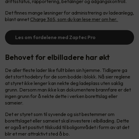
driftsstatus, rapportering, betalinger og adgangskontroll.
Det finnes mange løsninger for administrering av ladeanlegg,
blant annet
Charge 365, som du kan lese mer om her.
Les om fordelene med Zaptec Pro
Behovet for elbilladere har økt
De aller fleste lader like fullt bilen sin hjemme. Tidligere ga
det stort hodebry for de som bodde i blokk. Nå sier reglene
at styret ikke lenger kan nekte deg ladeplass uten saklig
grunn. Dersom man ikke kan dokumentere brannfare er det
ingen grunn for å nekte dette i verken borettslag eller
sameier.
Det er styret som til syvende og sist bestemmer om
borettslaget eller sameiet skal investere i elbillading. Dette
er også et positivt tilskudd til boligområdet i form av at det
blir et mer attraktivt sted å bo.