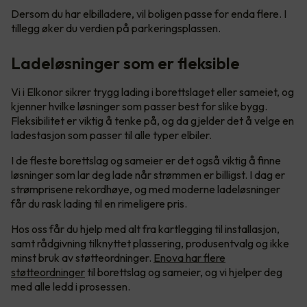
Dersom du har elbilladere, vil boligen passe for enda flere. I
tillegg øker du verdien på parkeringsplassen.
Ladeløsninger som er fleksible
Vi i Elkonor sikrer trygg lading i borettslaget eller sameiet, og
kjenner hvilke løsninger som passer best for slike bygg.
Fleksibilitet er viktig å tenke på, og da gjelder det å velge en
ladestasjon som passer til alle typer elbiler.
I de fleste borettslag og sameier er det også viktig å finne
løsninger som lar deg lade når strømmen er billigst. I dag er
strømprisene rekordhøye, og med moderne ladeløsninger
får du rask lading til en rimeligere pris.
Hos oss får du hjelp med alt fra kartlegging til installasjon,
samt rådgivning tilknyttet plassering, produsentvalg og ikke
minst bruk av støtteordninger.
Enova har flere
støtteordninger
til borettslag og sameier, og vi hjelper deg
med alle ledd i prosessen.