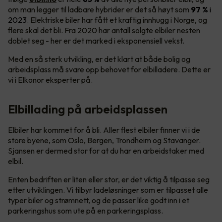
om man legger til ladbare hybrider er det så høyt som
97 %
i
2023
. Elektriske biler har fått et kraftig innhugg i Norge, og
flere skal det bli. Fra 2020 har antall solgte elbiler nesten
doblet seg - her er det marked i eksponensiell vekst.
Med en så sterk utvikling, er det klart at både bolig og
arbeidsplass må svare opp behovet for elbilladere. Dette er
vi i Elkonor eksperter på.
Elbillading på arbeidsplassen
Elbiler har kommet for å bli. Aller flest elbiler finner vi i de
store byene, som Oslo, Bergen, Trondheim og Stavanger.
Sjansen er dermed stor for at du har en arbeidstaker med
elbil.
Enten bedriften er liten eller stor, er det viktig å tilpasse seg
etter utviklingen. Vi tilbyr ladeløsninger som er tilpasset alle
typer biler og strømnett, og de passer like godt inn i et
parkeringshus som ute på en parkeringsplass.