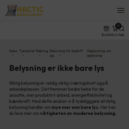
0
Butikk
Kurv
Søk
Hjem
Tjenester
Næring
Belysning for bedrift
Opplysning om
og…
opplysing
Belysning er ikke bare lys
Riktig belysning er veldig viktig i næringslivet og på
arbeidsplassen. Det fremmer bedre helse for de
ansatte, mer produktivt arbeid, energieffektivitet og
bærekraft. Med dette ønsker vi å tydeliggjøre at riktig
belysning handler om
mye mer enn bare lys.
Her kan
du lese mer om
viktigheten av moderne belysning.