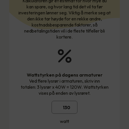
Kalkulatoren gir et estimat for hvor mye du
kan spare, og hvor lang tid det vil ta før
investeringen lønner seg. Viktig å merke seg at
den ikke tar høyde for en rekke andre,
kostnadsbesparende faktorer, så
nedbetalingstiden vil i de fleste tilfeller bli
kortere.
Wattstyrken på dagens armaturer
Ved flere lysrør i armaturen, skriv inn
totalen: 3 lysrør x 40W = 120W. Wattstyrken
vises på enden av lysrøret.
watt