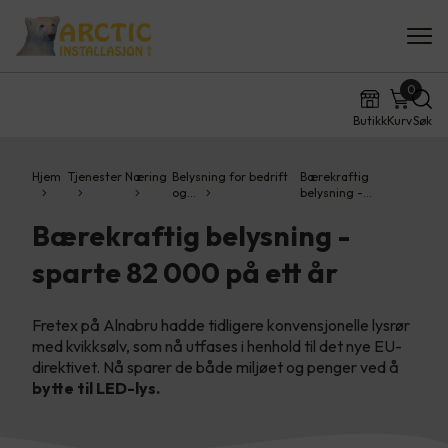
0
Butikk
Kurv
Søk
Hjem
Tjenester
Næring
Belysning for bedrift
Bærekraftig
og…
belysning -…
Bærekraftig belysning -
sparte 82 000 på ett år
Fretex på Alnabru hadde tidligere konvensjonelle lysrør
med kvikksølv, som nå utfases i henhold til det nye EU-
direktivet. Nå sparer de både miljøet og penger ved å
bytte til LED-lys.