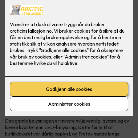
Butikken har spart masse penger på å bytte ut gamle lysrør
med nye LED-lys fra Signify. I tillegg gir de bedre lys.
Bilder: Signify, referanse: Fretex Alnabru
Utgått belysning måtte erstattes
Lysarmaturene i Fretex-butikken på Alnabru hadde
konvensjonelle lysstoffrør som inneholdt kvikksølv.
Den gamle belysningen er mindre miljøvennlig, dyrere og av
lavere kvalitet enn LED-belysning. Dette førte til at
butikklokalet var dårlig opplyst, og Fretex hadde lenge