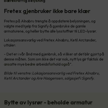
Bærekraftig belysning
Fretex gjenbruker ikke bare klær
Fretex på Alnabru trengte å oppdatere belysningen, og
valgte med hjelp fra Signify å gjenbruke de gamle
armaturene, og heller bytte alle lysstoffrør til LED-lysrør.
Lokasjonsansvarlig ved Fretex Alnabru, Ketil Arctander,
uttaler:
- Det er i vår ånd med gjenbruk, så vi liker at det blir gjort på
denne måten. Som om ikke det var nok, nytt lys gir faktisk de
ansatte mye bedre arbeidsforhold også”.
Bilde til venstre: Lokasjonsansvarlig ved Fretex Alnabru,
Ketil Arctander og Are Haagensen, salgssjef i Signify.
Bytte av lysrør - beholde armatur