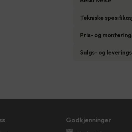
Beskrivelse
Tekniske spesifika
Pris- og monterin
Salgs- og levering
ss
Godkjenninger