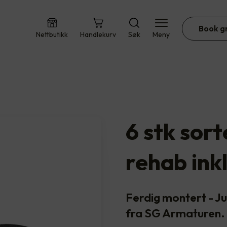
Book g
Nettbutikk
Handlekurv
Søk
Meny
6 stk sor
rehab ink
Ferdig montert - 
fra SG Armaturen.