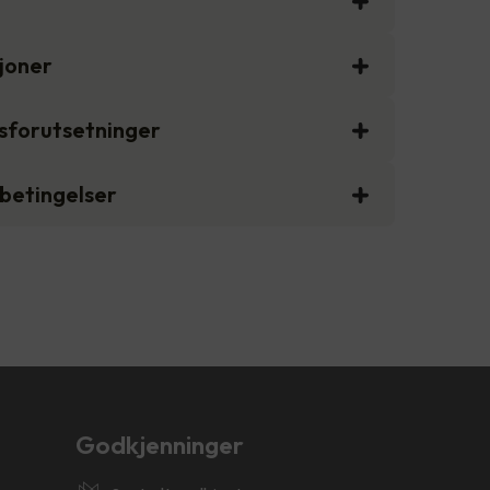
sjoner
gsforutsetninger
sbetingelser
Godkjenninger