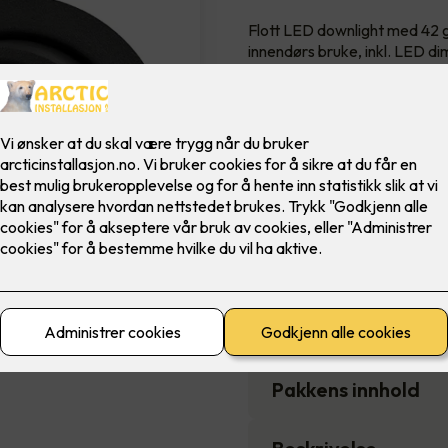
Flott LED downlight med 42 gr
innendørs bruke, inkl. LED di
Farge
6,900
,-
Antall
-
Pakkens innhold