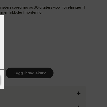
aders spredning og 30 graders vipp i to retninger til
mmer. Inkludert montering.
+
Legg i handlekurv