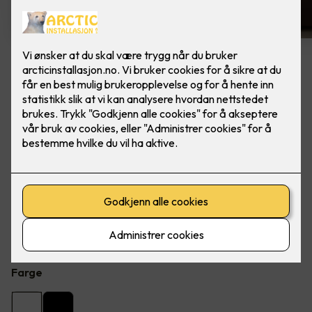
6 stk hvite LED downlights
rehab inkl. LED dimmer
Ferdig montert - Junistar ECO 2700 m/ LED
dimmer, fra SG Armaturen.
Flott LED downlight med 42 graders spredning og 30
graders vipp i to retninger til innendørs bruke, inkl. LED
dimmer.
Farge