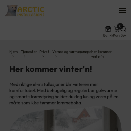
0
Butikk
Kurv
Søk
Hjem
Tjenester
Privat
Varme og varmepumpe
Her kommer
vinter'n
Her kommer vinter'n!
Med riktige el-installasjoner blir vinteren mer
komfortabel. Med behagelig og regulerbar gulvvarme
og smart strømstyring holder du deg lun og varm på en
måte som ikke tømmer lommeboka.