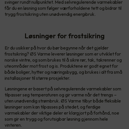
svinger rundt nullpunktet. Med selvregulerende varmekabler
får du en løsning som følger værforholdene tett og bidrar til
trygg frostsikring uten unødvendig energibruk.
Løsninger for frostsikring
Er du usikker på hvor du bør begynne når det gjelder
frostsikring? ØS Varme leverer løsninger som er utviklet for
norske vintre, og som brukes til å sikre rør, tak, takrenner og
uteområder mot frost og is. Produktene er godt egnet for
både boliger, hytter og næringsbygg, og brukes i alt fra små
installasjoner til større prosjekter.
Løsningene er basert på selvregulerende varmekabler som
tilpasser seg temperaturen og gir varme når det trengs –
uten unødvendig strømbruk. ØS Varme tilbyr både fleksible
løsninger som kan tilpasses på stedet, og ferdige
varmekabler der viktige deler er klargjort på forhånd, noe
som gir en trygg og forutsigbar løsning gjennom hele
vinteren.