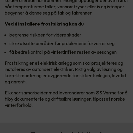
kulden allerede har kommet. Mange oppdager behovet først
når temperaturene faller, vannrør fryser eller is og istapper
begynner å danne seg på tak og takrenner.
Ved å installere frostsikring kan du
begrense risikoen for videre skader
sikre utsatte områder før problemene forverrer seg
få bedre kontroll på vinterdriften resten av sesongen
Frostsikring er et elektrisk anlegg som skal prosjekteres og
installeres av autorisert elektriker. Riktig valg av løsning og
korrekt montering er avgjørende for sikker funksjon, levetid
og garanti.
Elkonor samarbeider med leverandører som ØS Varme for å
tilby dokumenterte og driftssikre løsninger, tilpasset norske
vinterforhold.