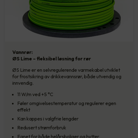
Vannrør:
ØS Lime – fleksibel løsning for rør
ØS Lime er en selvregulerende varmekabel utviklet
for frostsikring av drikkevannsrør, både utvendig og
innvendig.
11 W/m ved +5 °C
Føler omgivelsestemperatur og regulerer egen
effekt
Kan kappes i valgfrie lengder
Redusert strømforbruk
Egnet for både helårsboliger og hytter