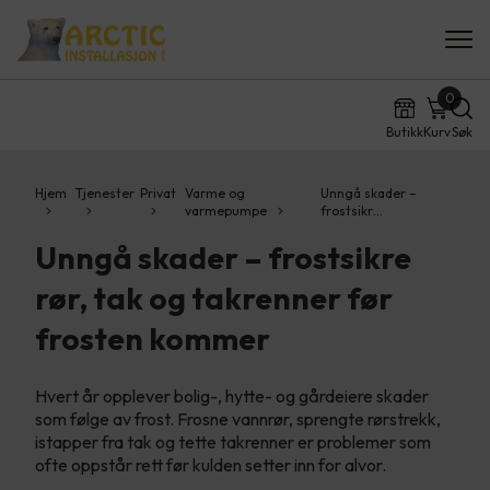
0
Butikk
Kurv
Søk
Hjem
Tjenester
Privat
Varme og
Unngå skader –
varmepumpe
frostsikr…
Unngå skader – frostsikre
rør, tak og takrenner før
frosten kommer
Hvert år opplever bolig-, hytte- og gårdeiere skader
som følge av frost. Frosne vannrør, sprengte rørstrekk,
istapper fra tak og tette takrenner er problemer som
ofte oppstår rett før kulden setter inn for alvor.