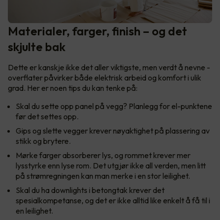
Materialer, farger, finish – og det
skjulte bak
Dette er kanskje ikke det aller viktigste, men verdt å nevne -
overflater påvirker både elektrisk arbeid og komfort i ulik
grad. Her er noen tips du kan tenke på:
Skal du sette opp panel på vegg? Planlegg for el-punktene
før det settes opp.
Gips og slette vegger krever nøyaktighet på plassering av
stikk og brytere.
Mørke farger absorberer lys, og rommet krever mer
lysstyrke enn lyse rom. Det utgjør ikke all verden, men litt
på strømregningen kan man merke i en stor leilighet.
Skal du ha downlights i betongtak krever det
spesialkompetanse, og det er ikke alltid like enkelt å få til i
en leilighet.