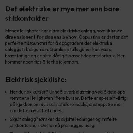
Det elektriske er mye mer enn bare
stikkontakter
Mange leiligheter har eldre elektriske anlegg, som
ikke er
dimensjonert for dagens behov
. Oppussing er derfor det
perfekte tidspunktet for å oppgradere det elektriske
anlegget i boligen din. Gamle installasjoner kan være
brannfarlige og er ofte dårlig tilpasset dagens forbruk. Her
kommer noen tips å tenke igjennom.
Elektrisk sjekkliste:
Har du nok kurser? Unngå overbelastning ved å dele opp
rommene i leiligheten i flere kurser. Dette er spesielt viktig
på kjøkken om du skal installere induksjonstopp. Se mer
om dette i avsnittet under.
Skjult anlegg? Ønsker du skjulte ledninger og innfelte
stikkontakter? Dette må planlegges tidlig.