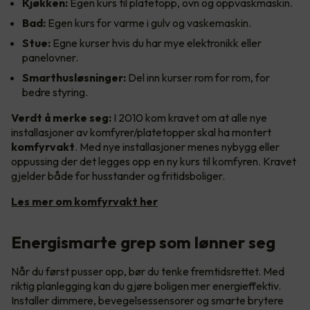
Kjøkken:
Egen kurs til platetopp, ovn og oppvaskmaskin.
Bad:
Egen kurs for varme i gulv og vaskemaskin.
Stue:
Egne kurser hvis du har mye elektronikk eller
panelovner.
Smarthusløsninger:
Del inn kurser rom for rom, for
bedre styring.
Verdt å merke seg:
I 2010 kom kravet om at alle nye
installasjoner av komfyrer/platetopper skal ha montert
komfyrvakt
. Med nye installasjoner menes nybygg eller
oppussing der det legges opp en ny kurs til komfyren. Kravet
gjelder både for husstander og fritidsboliger.
Les mer om komfyrvakt her
Energismarte grep som lønner seg
Når du først pusser opp, bør du tenke fremtidsrettet. Med
riktig planlegging kan du gjøre boligen mer energieffektiv.
Installer dimmere, bevegelsessensorer og smarte brytere