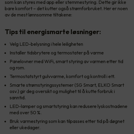
som kan styres med app eller stemmestyring. Dette gir ikke
bare komfort – det kutter også strømforbruket. Her er noen
av de mest lønnsomme tiltakene:
Tips til energismarte løsninger:
Velg LED-belysning i hele leiligheten
Installer tidsbrytere og termostater på varme
Panelovner med WiFi, smart styring av varmen etter tid
og rom.
Termostatstyrt gulvvarme, komfort og kontroll i ett.
Smarte strømstyringssystemer (SG Smart, ELKO Smart
osv.) gir deg oversikt og mulighet til å kutte forbruk i
sanntid.
LED-lamper og smartstyring kan redusere lyskostnadene
med over 50 %.
Bruk varmestyring som kan tilpasses etter tid på døgnet
eller ukedager.