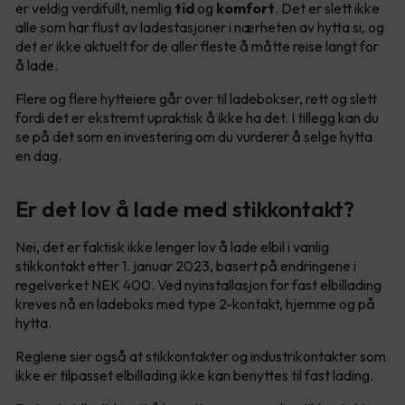
er veldig verdifullt, nemlig
tid
og
komfort
. Det er slett ikke
alle som har flust av ladestasjoner i nærheten av hytta si, og
det er ikke aktuelt for de aller fleste å måtte reise langt for
å lade.
Flere og flere hytteiere går over til ladebokser, rett og slett
fordi det er ekstremt upraktisk å ikke ha det. I tillegg kan du
se på det som en investering om du vurderer å selge hytta
en dag.
Er det lov å lade med stikkontakt?
Nei, det er faktisk ikke lenger lov å lade elbil i vanlig
stikkontakt etter 1. januar 2023, basert på endringene i
regelverket NEK 400. Ved nyinstallasjon for fast elbillading
kreves nå en ladeboks med type 2-kontakt, hjemme og på
hytta.
Reglene sier også at stikkontakter og industrikontakter som
ikke er tilpasset elbillading ikke kan benyttes til fast lading.