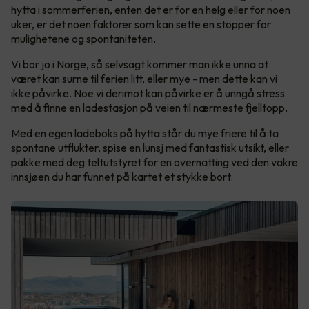
hytta i sommerferien, enten det er for en helg eller for noen
uker, er det noen faktorer som kan sette en stopper for
mulighetene og spontaniteten.
Vi bor jo i Norge, så selvsagt kommer man ikke unna at
været kan surne til ferien litt, eller mye - men dette kan vi
ikke påvirke. Noe vi derimot kan påvirke er å unngå stress
med å finne en ladestasjon på veien til nærmeste fjelltopp.
Med en egen ladeboks på hytta står du mye friere til å ta
spontane utflukter, spise en lunsj med fantastisk utsikt, eller
pakke med deg teltutstyret for en overnatting ved den vakre
innsjøen du har funnet på kartet et stykke bort.