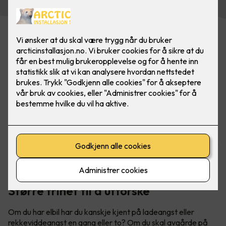
Har du hytte? Med lader fra Easee er du alltid klar for neste
eventyr. Utforsk både fjell og fjorder når du er på hytta -
uten å få ladeangst. Bilde: Easee
Større frihet til å utforske
Om du har elbil har du kanskje kjent på ladeangst eller
rekkeviddeangst en gang eller to? Om du skal avgårde på