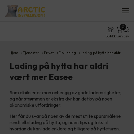
0
Butikk
Kurv
Søk
Hjem
Tjenester
Privat
Elbillading
Lading på hytta har aldr…
Lading på hytta har aldri
vært mer Easee
Som elbileier er man avhengig av gode lademuligheter,
og når strømmen er ekstra dyr kan det by på noen
økonomiske utfordringer.
Her får du svar på noen av de mest stilte spørsmålene
rundt elbillading på hytta, og noen tips og triks til
hvordan du kan lade enklere og billigere på hytteturen.