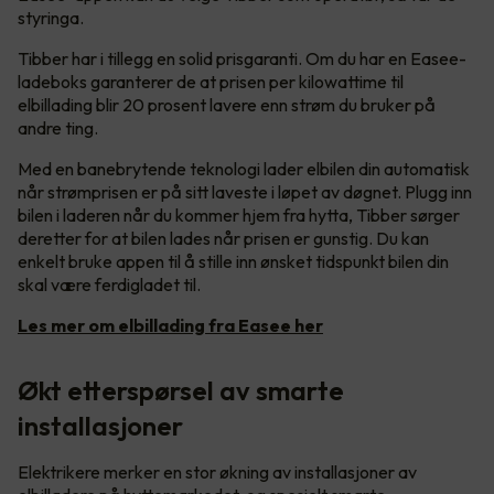
styringa.
Tibber har i tillegg en solid prisgaranti. Om du har en Easee-
ladeboks garanterer de at prisen per kilowattime til
elbillading blir 20 prosent lavere enn strøm du bruker på
andre ting.
Med en banebrytende teknologi lader elbilen din automatisk
når strømprisen er på sitt laveste i løpet av døgnet. Plugg inn
bilen i laderen når du kommer hjem fra hytta, Tibber sørger
deretter for at bilen lades når prisen er gunstig. Du kan
enkelt bruke appen til å stille inn ønsket tidspunkt bilen din
skal være ferdigladet til.
Les mer om elbillading fra Easee her
Økt etterspørsel av smarte
installasjoner
Elektrikere merker en stor økning av installasjoner av