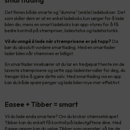
Det finnes både smarte og "dumme" (enkle) ladebokser. Det
som skiller dem er at en enkel ladeboks kun sørger for å lade
bilen din, mens en smart ladeboks kan app-styres for å få
bedre kontroll på strømpriser, ladestatus og ladehistorikk.
Vil du unngå å lade når strømprisene er på topp?
Da
bør du absolutt vurdere smartlading. Med en smartlader
lader bilen når strømmen er billigst.
En smartlader innebærer at du lar en tredjepart hente inn de
laveste strømprisene og sette opp ladeintervaller for deg, du
trenger ikke å gjøre dette selv. Med smartlading via en app
kan du både spare penger og lade bilen mye mer effektivt.
Easee + Tibber = smart
Vil du lade enda smartere? Om du bruker strømselskapet
Tibber kan du enkelt få kontroll på ladeutgiftene dine. Med
Easee-appen kan du velge Tibber som operatør, så tar de