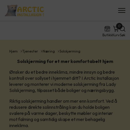
0
Butikk
Kurv
Søk
Hjem
Tjenester
Næring
Solskjerming
Solskjerming for et mer komfortabelt hjem
Ønsker du et bedre inneklima, mindre innsyn og bedre
kontroll over sollyset i hjemmet ditt? I Arctic Installasjon
leverer og monterer vi moderne solskjerming fra Lady
Solskjerming, tilpasset både boliger og næringsbygg.
Riktig solskjerming handler om mer enn komfort. Ved å
redusere direkte solinnstråling kan du holde boligen
svalere på varme dager, beskytte møbler og interiør
mot falming og samtidig skape et mer behagelig
inneklima.