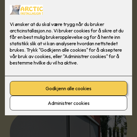
Vi hjelper deg med å finne den løsningen som passer
best for dine behov, enten du ønsker screens,
persienner, rullegardiner eller andre
solskjermingsløsninger. Våre fagfolk sørger for
profesjonell montering og veiledning gjennom hele
prosessen.
Med solavskjerming fra Arctic Installasjon får du en
løsning som kombinerer komfort, funksjonalitet og et
moderne uttrykk.
Vi tilbyr både rådgivning, levering, montering og
service, slik at du får en komplett løsning fra én
leverandør. Ta kontakt med oss for en uforpliktende
prat eller befaring.