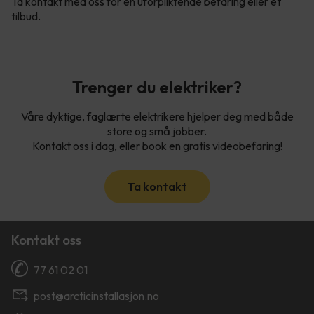
Ta kontakt med oss for en uforpliktende befaring eller et
tilbud.
Trenger du elektriker?
Våre dyktige, faglærte elektrikere hjelper deg med både
store og små jobber.
Kontakt oss i dag, eller book en gratis videobefaring!
Ta kontakt
Kontakt oss
77 61 02 01
post@arcticinstallasjon.no