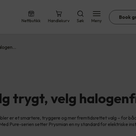
Book g
Nettbutikk
Handlekurv
Søk
Meny
halogen…
lg trygt, velg halogenfr
bler er et smartere, tryggere og mer fremtidsrettet valg – for b
 Med Pure-serien setter Prysmian en ny standard for elektriske inst