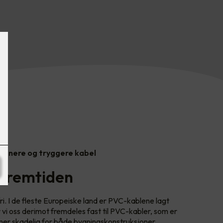
 renere og tryggere kabel
 fremtiden
ri. I de fleste Europeiske land er PVC-kablene lagt
r vi oss derimot fremdeles fast til PVC-kabler, som er
er skadelig for både bygningskonstruksjoner,