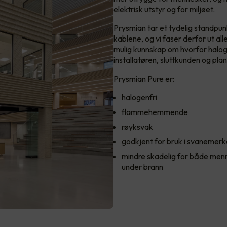
elektrisk utstyr og for miljøet.
Prysmian tar et tydelig standpun
kablene, og vi faser derfor ut a
mulig kunnskap om hvorfor haloge
installatøren, sluttkunden og pla
Prysmian Pure er:
halogenfri
flammehemmende
røyksvak
godkjent for bruk i svaneme
mindre skadelig for både menn
under brann