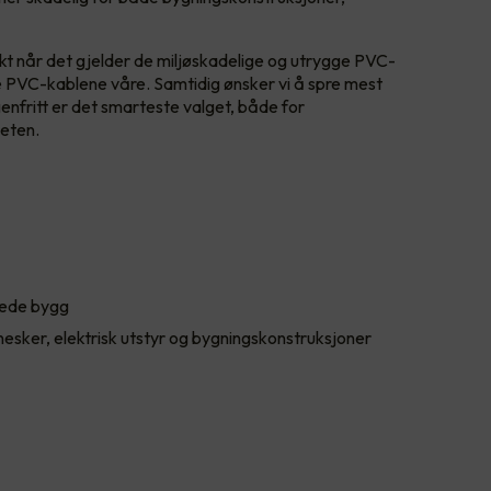
kt når det gjelder de miljøskadelige og utrygge PVC-
lle PVC-kablene våre. Samtidig ønsker vi å spre mest
nfritt er det smarteste valget, både for
neten.
rkede bygg
esker, elektrisk utstyr og bygningskonstruksjoner