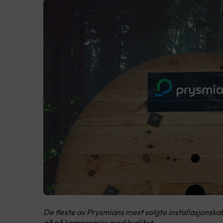
De fleste av Prysmians mest solgte installasjonsk
gå på kompromiss med kvalitet.