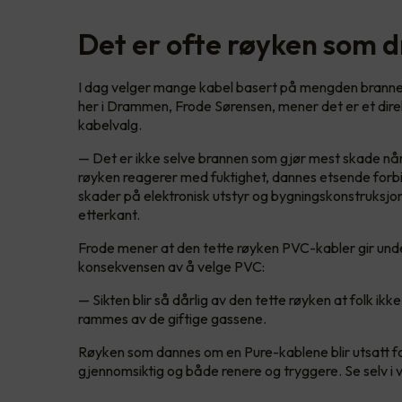
Det er ofte røyken som 
I dag velger mange kabel basert på mengden brannen
her i Drammen, Frode Sørensen, mener det er et dire
kabelvalg.
— Det er ikke selve brannen som gjør mest skade nå
røyken reagerer med fuktighet, dannes etsende forbin
skader på elektronisk utstyr og bygningskonstruksjone
etterkant.
Frode mener at den tette røyken PVC-kabler gir unde
konsekvensen av å velge PVC:
— Sikten blir så dårlig av den tette røyken at folk ikke
rammes av de giftige gassene.
Røyken som dannes om en Pure-kablene blir utsatt f
gjennomsiktig og både renere og tryggere. Se selv i 