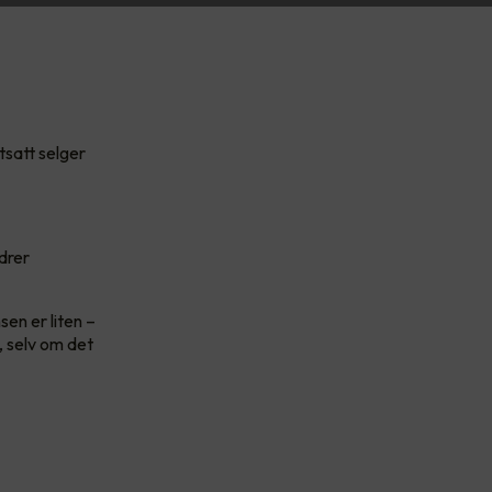
tsatt selger
ndrer
sen er liten –
, selv om det