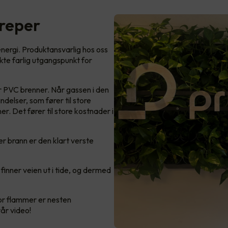
dreper
ergi. Produktansvarlig hos oss
kte farlig utgangspunkt for
r PVC brenner. Når gassen i den
delser, som fører til store
r. Det fører til store kostnader i
r brann er den klart verste
 finner veien ut i tide, og dermed
or flammer er nesten
vår video!