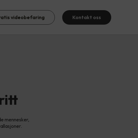
ratis videobefaring
Kontakt oss
itt
åde mennesker,
allasjoner.