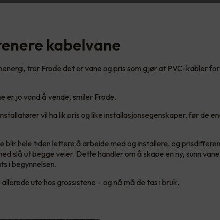
 renere kabelvane
rannenergi, tror Frode det er vane og pris som gjør at PVC-kabler for
 er jo vond å vende, smiler Frode.
nstallatører vil ha lik pris og like installasjonsegenskaper, før de e
blir hele tiden lettere å arbeide med og installere, og prisdifferen
 med slå ut begge veier. Dette handler om å skape en ny, sunn vane
sats i begynnelsen.
 allerede ute hos grossistene – og nå må de tas i bruk.