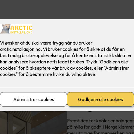
Prysmian Pure: En halogenfri,
Halogenfritt er
Fremtiden for kabler er halogenf
på hylla for godt. I Norge klamre
mer utrygge for mennesker, og m