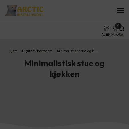
0
Butikk
Kurv
Søk
Hjem
Digitalt Showroom
Minimalistisk stue og kj…
Minimalistisk stue og
kjøkken