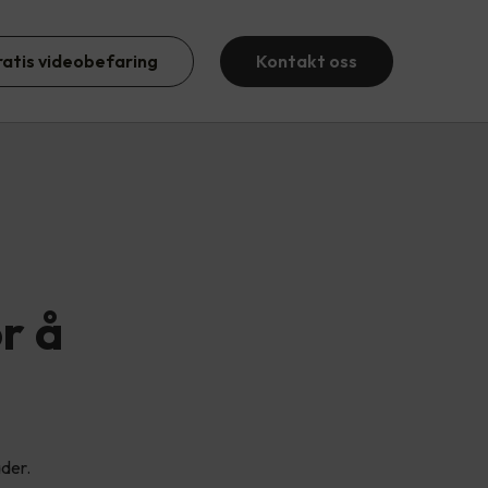
ratis videobefaring
Kontakt oss
or å
ader.