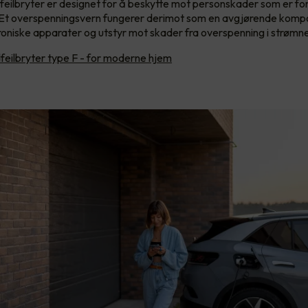
dfeilbryter er designet for å beskytte mot personskader som er fo
l. Et overspenningsvern fungerer derimot som en avgjørende komp
roniske apparater og utstyr mot skader fra overspenning i strømne
feilbryter type F - for moderne hjem