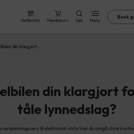
Book g
Nettbutikk
Handlekurv
Søk
Meny
elbilen din klargjort…
elbilen din klargjort f
tåle lynnedslag?
g overspenningsvern til elektronisk utstyr kan du unngå store kostn