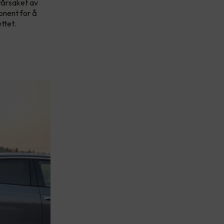
rårsaket av
onent for å
ttet.