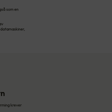
også som en
av
, datamaskiner,
rn
orming krever