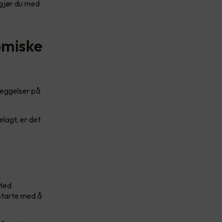
 gjør du med
omiske
leggelser på
elagt, er det
 Med
 starte med å