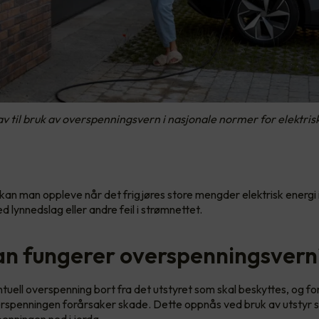
av til bruk av overspenningsvern i nasjonale normer for elektris
an man oppleve når det frigjøres store mengder elektrisk energi 
 lynnedslag eller andre feil i strømnettet.
n fungerer overspenningsver
tuell overspenning bort fra det utstyret som skal beskyttes, og fo
rspenningen forårsaker skade. Dette oppnås ved bruk av utstyr 