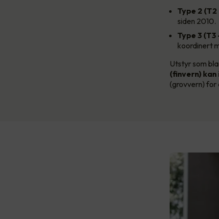
Type 2 (T2
siden 2010.
Type 3 (T3 
koordinert m
Utstyr som bla
(finvern) kan
(grovvern) for 