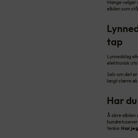
Mange velger å 
elbilen som stå
Lynned
tap
Lynnedslag ell
elektronisk ut
Selv om det er 
langt større øk
Har du 
Å sikre elbilen
hundretusener a
tenke:
Har je