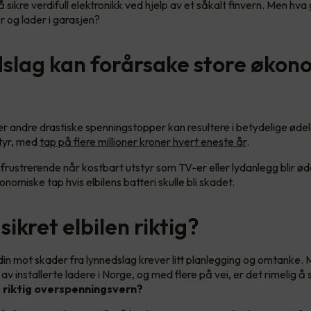
sikre verdifull elektronikk ved hjelp av et såkalt finvern. Men hva
r og lader i garasjen?
slag kan forårsake store økon
er andre drastiske spenningstopper kan resultere i betydelige øde
styr, med
tap på flere millioner kroner hvert eneste år
.
frustrerende når kostbart utstyr som TV-er eller lydanlegg blir ød
onomiske tap hvis elbilens batteri skulle bli skadet.
sikret elbilen riktig?
 din mot skader fra lynnedslag krever litt planlegging og omtanke.
v installerte ladere i Norge, og med flere på vei, er det rimelig å
g riktig overspenningsvern?