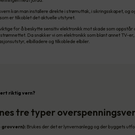
enningen ned i jorda.
ern kan man installere direkte i strømuttak, i sikringsskapet, og 
om er tilkoblet det aktuelle utstyret.
 viktige for å beskytte sensitiv elektronikk mot skade som oppstår 
 strømnettet. Da snakker vi om elektronikk som blant annet TV-er
onsutstyr, elbilladere og tilkoblede elbiler.
lert riktig vern?
nnes tre typer overspenningsve
– grovvern):
Brukes der det er lynvernanlegg og der byggets utf