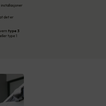
 installasjoner
at det er
svern
type 3
ller type 1