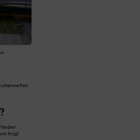
ke
i strømnettet,
n?
rhindrer
som trygt