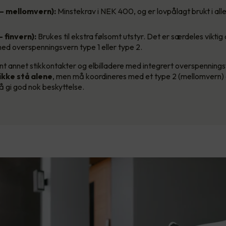
 – mellomvern):
Minstekrav i NEK 400, og er lovpålagt brukt i alle
– finvern):
Brukes til ekstra følsomt utstyr. Det er særdeles viktig 
ed overspenningsvern type 1 eller type 2.
nt annet stikkontakter og elbilladere med integrert overspenning
 ikke stå alene
, men må koordineres med et type 2 (mellomvern) e
å gi god nok beskyttelse.