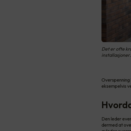
Det er ofte kr
installasjoner.
Overspenning k
eksempelvis ved
Hvorda
Den leder even
dermed at ove