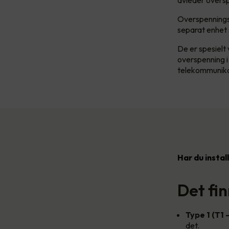
avleder oversp
Overspenningsv
separat enhet s
De er spesielt
overspenning i
telekommunikasj
Har du instal
Det fi
Type 1 (T1 
det.