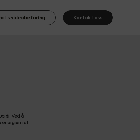
ratis videobefaring
Kontakt oss
ua di. Ved å
 energien i et