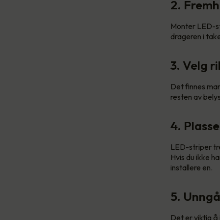
2. Fremh
Monter LED-str
drageren i tak
3. Velg 
Det finnes mang
resten av bely
4. Plass
LED-striper tr
Hvis du ikke ha
installere en.
5. Unngå
Det er viktig å