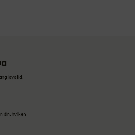
ua
ang levetid.
 din, hvilken