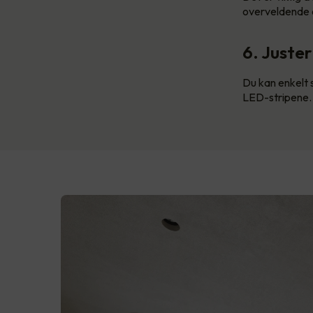
overveldende og
6. Juste
Du kan enkelt 
LED-stripene. 