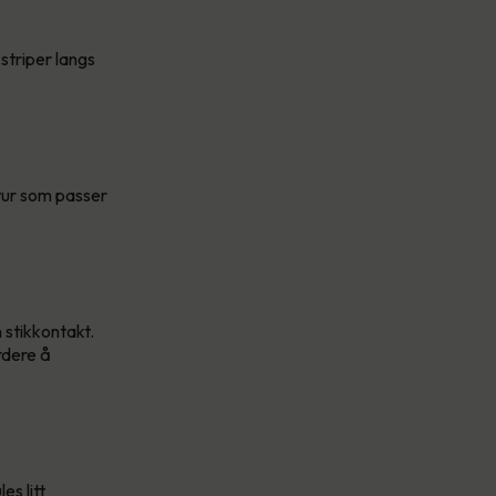
striper langs
atur som passer
 stikkontakt.
rdere å
es litt