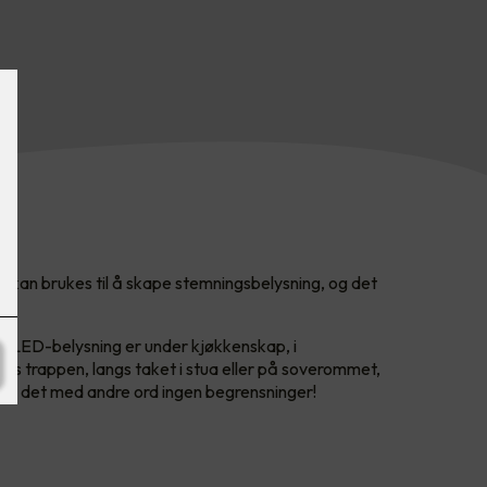
 kan brukes til å skape stemningsbelysning, og det
e LED-belysning er under kjøkkenskap, i
angs trappen, langs taket i stua eller på soverommet,
r er det med andre ord ingen begrensninger!