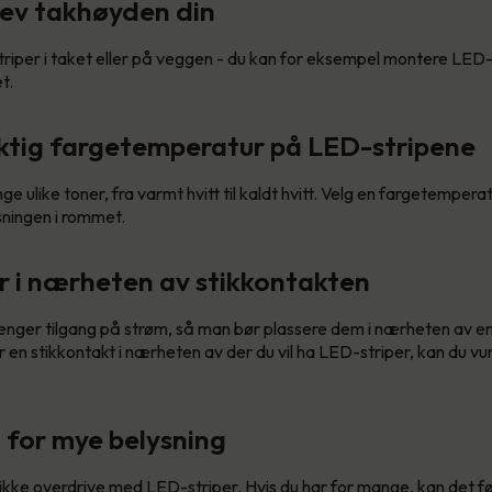
ev takhøyden din
iper i taket eller på veggen - du kan for eksempel montere LED-
et.
riktig fargetemperatur på LED-stripene
e ulike toner, fra varmt hvitt til kaldt hvitt. Velg en fargetemper
sningen i rommet.
er i nærheten av stikkontakten
enger tilgang på strøm, så man bør plassere dem i nærheten av en
r en stikkontakt i nærheten av der du vil ha LED-striper, kan du vu
 for mye belysning
 ikke overdrive med LED-striper. Hvis du har for mange, kan det føl