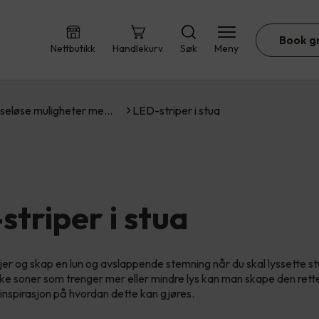
Book g
Nettbutikk
Handlekurv
Søk
Meny
seløse muligheter me…
LED-striper i stua
striper i stua
er og skap en lun og avslappende stemning når du skal lyssette st
ike soner som trenger mer eller mindre lys kan man skape den rette
t inspirasjon på hvordan dette kan gjøres.