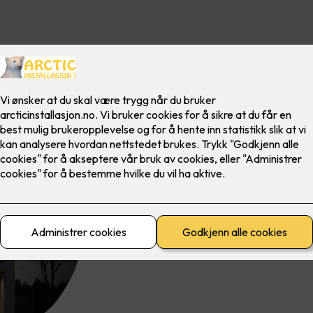
LED-striper byr på endeløse muligheter. Det
kan være både dekorativt og funksjonelt.
Noen av de vanligste stedene du kan benytt
garderobeskap, rundt en TV eller et speil, l
utebelysning i hagen eller på terrassen - he