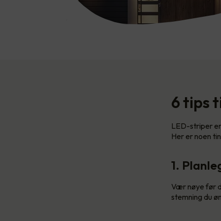
6 tips 
LED-striper er 
Her er noen ti
1. Planle
Vær nøye før d
stemning du øn